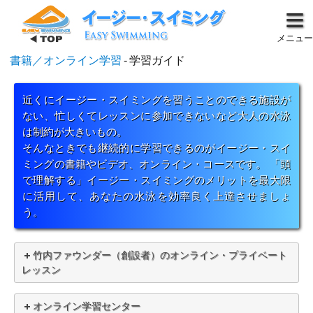
メニュー
書籍／オンライン学習
-
学習ガイド
近くにイージー・スイミングを習うことのできる施設が
ない、忙しくてレッスンに参加できないなど大人の水泳
は制約が大きいもの。
そんなときでも継続的に学習できるのがイージー・スイ
ミングの書籍やビデオ、オンライン・コースです。 「頭
で理解する」イージー・スイミングのメリットを最大限
に活用して、あなたの水泳を効率良く上達させましょ
う。
竹内ファウンダー（創設者）のオンライン・プライベート
レッスン
オンライン学習センター