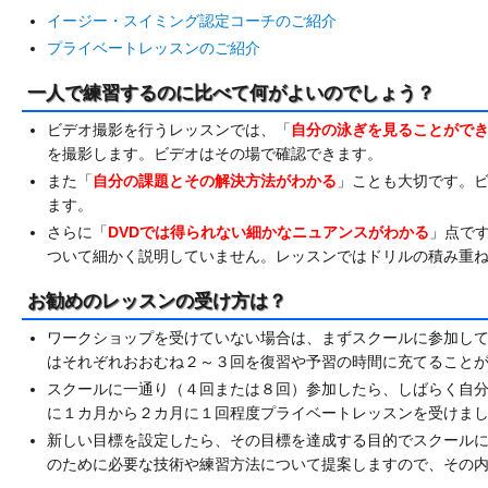
イージー・スイミング認定コーチのご紹介
プライベートレッスンのご紹介
一人で練習するのに比べて何がよいのでしょう？
ビデオ撮影を行うレッスンでは、「
自分の泳ぎを見ることがで
を撮影します。ビデオはその場で確認できます。
また「
自分の課題とその解決方法がわかる
」ことも大切です。
ます。
さらに「
DVDでは得られない細かなニュアンスがわかる
」点で
ついて細かく説明していません。レッスンではドリルの積み重
お勧めのレッスンの受け方は？
ワークショップを受けていない場合は、まずスクールに参加し
はそれぞれおおむね２～３回を復習や予習の時間に充てること
スクールに一通り（４回または８回）参加したら、しばらく自
に１カ月から２カ月に１回程度プライベートレッスンを受けま
新しい目標を設定したら、その目標を達成する目的でスクール
のために必要な技術や練習方法について提案しますので、その