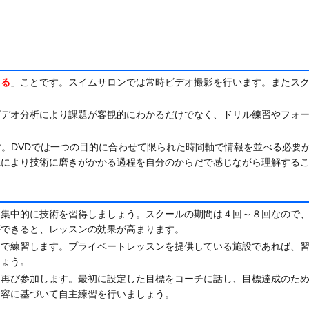
きる
」ことです。スイムサロンでは常時ビデオ撮影を行います。またス
ビデオ分析により課題が客観的にわかるだけでなく、ドリル練習やフォ
す。DVDでは一つの目的に合わせて限られた時間軸で情報を並べる必要
ねにより技術に磨きがかかる過程を自分のからだで感じながら理解する
て集中的に技術を習得しましょう。スクールの期間は４回～８回なので
ができると、レッスンの効果が高まります。
分で練習します。プライベートレッスンを提供している施設であれば、
しょう。
に再び参加します。最初に設定した目標をコーチに話し、目標達成のた
内容に基づいて自主練習を行いましょう。