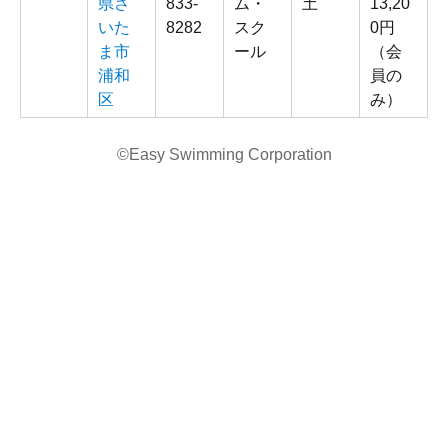
県さ
833-
ム・
土
13,20
いた
8282
スク
0円
ま市
ール
（会
浦和
員の
区
み）
©Easy Swimming Corporation